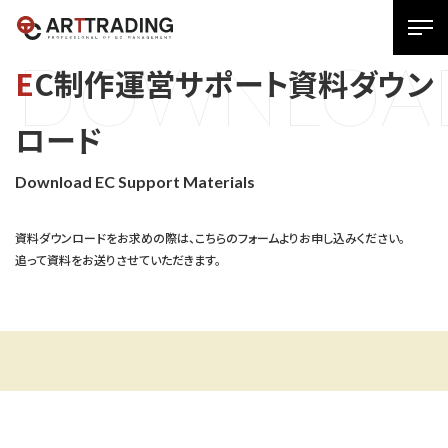
SPメ
D
O
W
N
L
O
A
ニュ
EC制作運営サポート資料ダウン
ー
展
ロード
開
用
Download EC Support Materials
ボタ
ン
資料ダウンロードをお求めの際は、こちらのフォームよりお申し込みください。
追って資料をお送りさせていただきます。