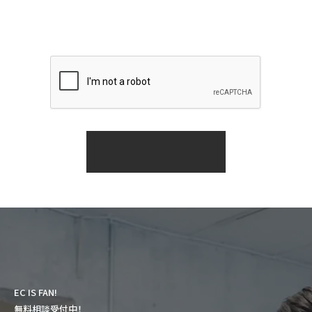
に委託することがあります。この場合、個人情報保護水準の高い委
託先を選定し、個人 情報の適正管理・機密保持についての契約を
交わし、適切な管理を実施させます。
個人情報の開示等の請求
ご本人様は、当社に対してご自身の個人情報の開示等（利用目的の
通知、開示、内容の訂正・追加・削除、利用の停止または消去、第三
者への提供の停止）に関して、下記の当社問合わせ窓口に申し出る
ことができます。その際、当社はお客様ご本人を確認させていただい
たうえで、合理的な期間内に対応いたします。
【お問合せ窓口】
アートトレーディング株式会社 個人情報問合せ窓口
170-0013 東京都豊島区東池袋1-18-1 Hareza Tower 20F
メールアドレス：
contact＠art-trading.co.jp
TEL：03-5422-3348（受付時間 10:00～19:00※）
土・日曜日、祝日、年末年始、ゴールデンウィーク期間は翌営業日以
降の対応とさせていただきます。
個人情報を提供されることの任意性について
ご本人様が当社に個人情報を提供されるかどうかは任意によるも
のです。 ただし、必要な項目をいただけない場合、適切な対応がで
きない場合があります。
EC IS FAN!
無料相談受付中！