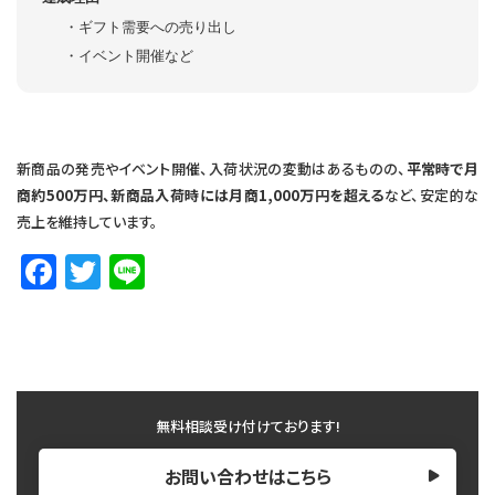
ギフト需要への売り出し
イベント開催など
新商品の発売やイベント開催、入荷状況の変動はあるものの、
平常時で月
商約500万円、新商品入荷時には月商1,000万円を超える
など、安定的な
売上を維持しています。
F
T
Li
a
w
n
c
it
e
e
te
b
r
無料相談受け付けております!
o
o
お問い合わせはこちら