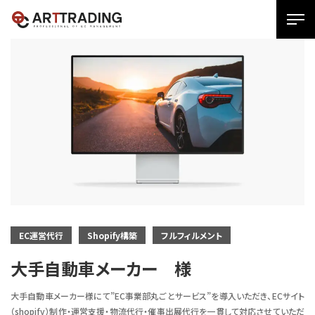
SPメ
ニュ
ー
展
開
用
ボタ
ン
EC運営代行
Shopify構築
フルフィルメント
大手自動車メーカー 様
大手自動車メーカー様にて”EC事業部丸ごとサービス”を導入いただき、ECサイト
（shopify）制作・運営支援・物流代行・催事出展代行を一貫して対応させていただ