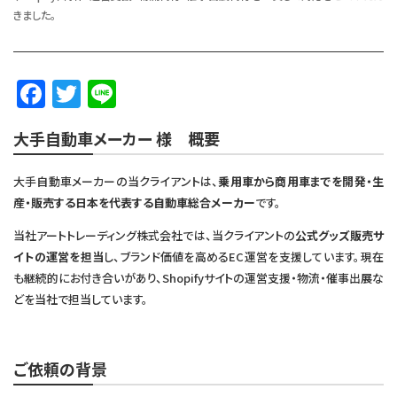
きました。
F
T
Li
a
w
n
大手自動車メーカー 様 概要
c
it
e
e
te
大手自動車メーカーの当クライアントは、
乗用車から商用車までを開発・生
b
r
産・販売する日本を代表する自動車総合メーカー
です。
o
当社アートトレーディング株式会社では、当クライアントの
公式グッズ販売サ
o
イトの運営を担当
し、ブランド価値を高めるEC運営を支援しています。現在
も継続的にお付き合いがあり、Shopifyサイトの運営支援・物流・催事出展な
k
どを当社で担当しています。
ご依頼の背景