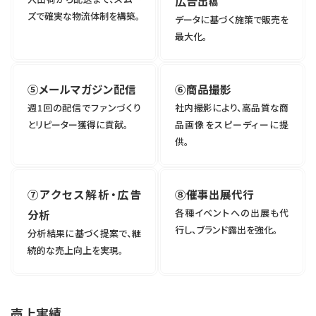
広告出
稿
ズで確実な物流体制を構築。
データに基づく施策で販売を
最大化。
⑤メールマガジン配信
⑥商品撮影
週1回の配信でファンづくり
社内撮影により、高品質な商
とリピーター獲得に貢献。
品画像をスピーディーに提
供。
⑦アクセス解析・広告
⑧催事出展代行
各種イベントへの出展も代
分析
行し、ブランド露出を強化。
分析結果に基づく提案で、継
続的な売上向上を実現。
売上実績