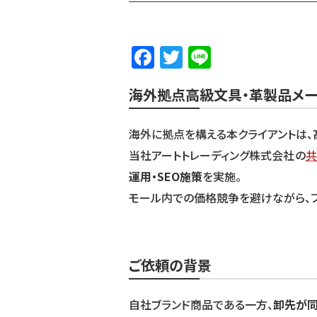
F
T
Li
a
w
n
海外拠点高級文具・革製品メー
c
it
e
e
te
海外に拠点を構える本クライアントは、
b
r
当社アートトレーディング株式会社の
共
o
運用・SEO施策
を実施。
o
モール内での価格競争を避けながら、フ
k
ご依頼の背景
自社ブランド商品である一方、
卸先が同