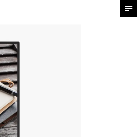
SPメ
ニ
ュ
ー
展
開
用
ボ
タ
ン