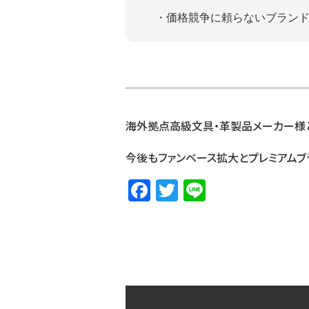
価格競争に頼らないブラン
海外拠点高級文具・革製品メーカー様
今後もファンベース拡大とプレミアムブ
F
T
Li
a
w
n
c
it
e
e
te
b
r
o