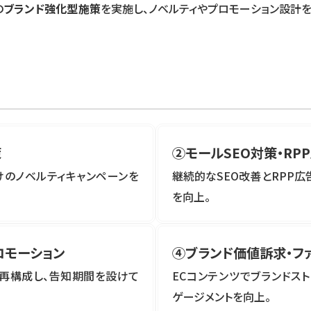
の
ブランド強化型施策
を実施し、ノベルティやプロモーション設計を
策
②モールSEO対策・RP
けのノベルティキャンペーンを
継続的なSEO改善とRPP広
を向上。
ロモーション
④ブランド価値訴求・フ
再構成し、告知期間を設けて
ECコンテンツでブランドス
ゲージメントを向上。