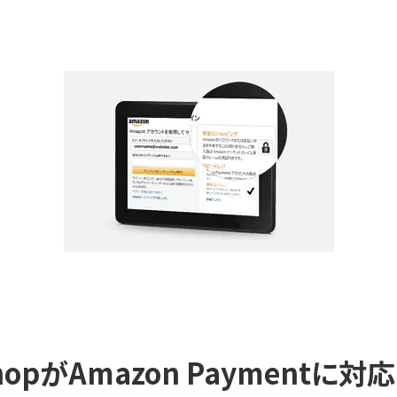
ShopがAmazon Paymentに対