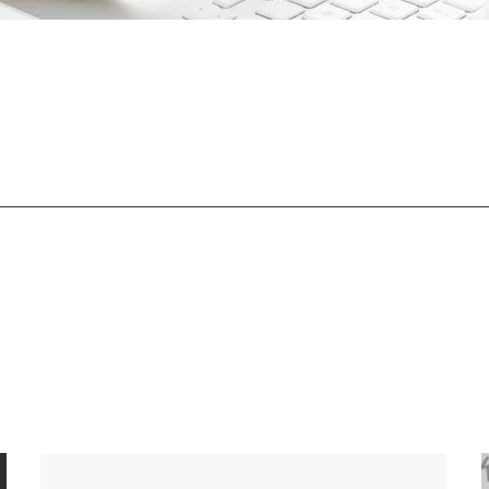
Li
n
e