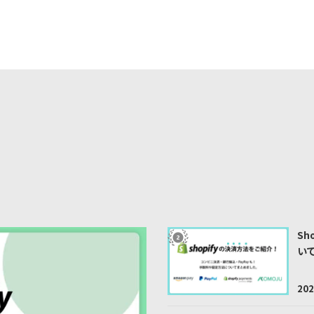
S
い
202