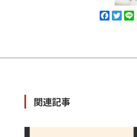
F
T
a
w
c
it
e
te
b
r
o
o
k
関連記事