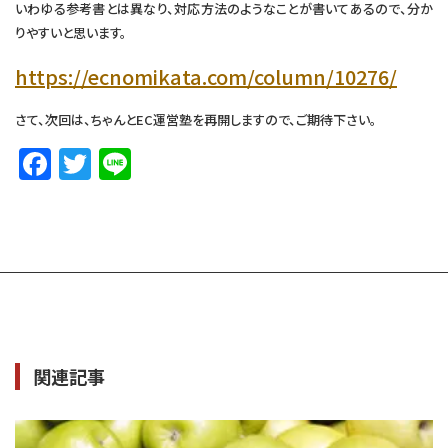
いわゆる参考書とは異なり、対応方法のようなことが書いてあるので、分か
りやすいと思います。
https://ecnomikata.com/column/10276/
さて、次回は、ちゃんとEC運営塾を再開しますので、ご期待下さい。
F
T
Li
a
w
n
c
it
e
e
te
b
r
o
o
関連記事
k