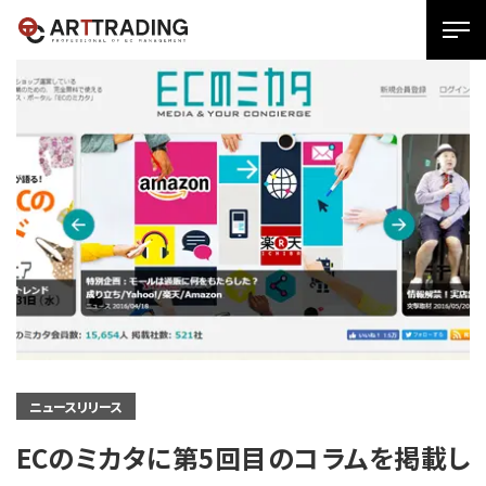
SPメ
ニュ
ー
展
開
用
ボタ
ン
ニュースリリース
ECのミカタに第5回目のコラムを掲載し