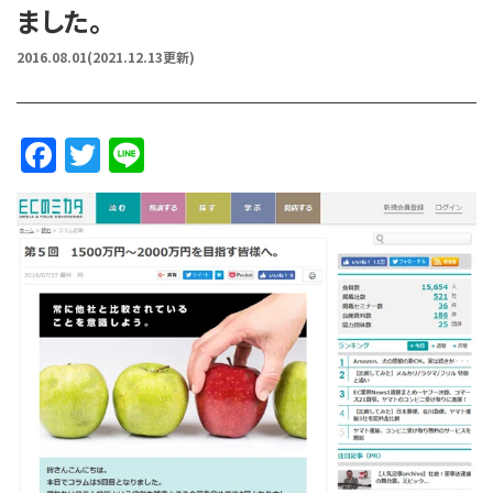
ました。
2016.08.01
(2021.12.13更新)
F
T
Li
a
w
n
c
it
e
e
te
b
r
o
o
k