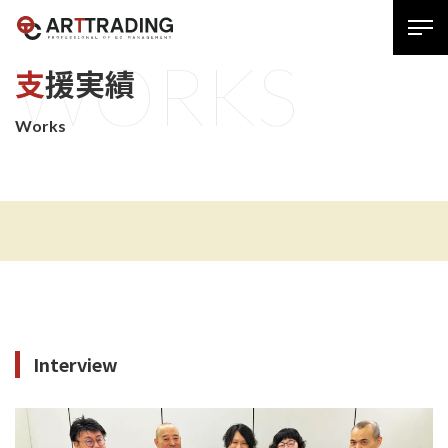
SPメ
W
O
R
K
S
ニュ
支援実績
ー
展
Works
開
用
ボタ
ン
Interview