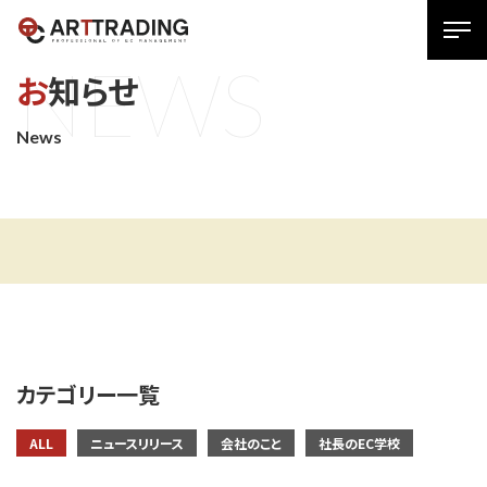
SPメ
N
E
W
S
ニュ
お知らせ
ー
展
News
開
用
ボタ
ン
カテゴリー一覧
ALL
ニュースリリース
会社のこと
社長のEC学校