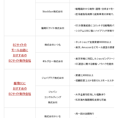
・戦略設計から制作・運用・分析までを一貫
StockSun株式会社
・担当者指名制度と成果重視の体制で、透
・ECの事業成長にコミットする戦略的パー
福岡ECサイト株式会社
・システムとAIに強いハイブリッド体制で成
・ネットショップ支援実績9000社以上
ECサイトの
株式会社いつも
・楽天、Amazonなどモール運営の実績が
モール出店に
おすすめの
・楽天市場に対応したショッピングツール
ECサイト制作会社
オルグロー株式会社
・EC運営に関する情報・ノウハウを提供
・実績2,900社以上
ジェイグラブ株式会社
・初期投資コストを抑えたスモールスター
越境ECに
おすすめの
ジャパン
ECサイト制作会社
・大手企業を担当した経験あり
コンサルティング
・B2B海外販路開拓支援も可能
株式会社
・月一回の訪問有り
株式会社かいな