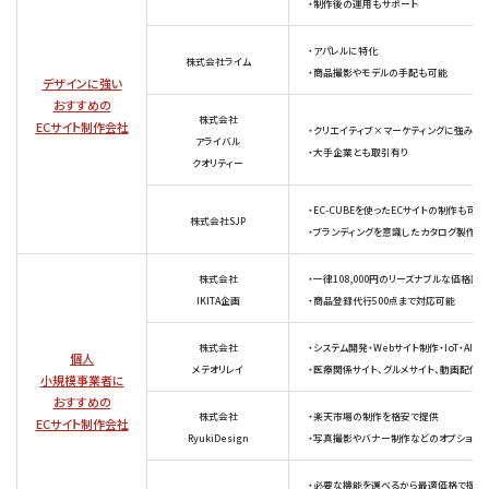
・制作後の運用もサポート
・アパレルに特化
株式会社ライム
・商品撮影やモデルの手配も可能
デザインに強い
おすすめの
株式会社
ECサイト制作会社
・クリエイティブ×マーケティングに強み有
アライバル
・大手企業とも取引有り
クオリティー
・EC-CUBEを使ったECサイトの制作も可能
株式会社SJP
・ブランディングを意識したカタログ製作も
株式会社
・一律108,000円のリーズナブルな価格設
IKITA企画
・商品登録代行500点まで対応可能
株式会社
・システム開発・Webサイト制作・IoT・A
個人
メテオリレイ
・医療関係サイト、グルメサイト、動画配信
小規模事業者に
おすすめの
株式会社
・楽天市場の制作を格安で提供
ECサイト制作会社
RyukiDesign
・写真撮影やバナー制作などのオプション
・必要な機能を選べるから最適価格で提供