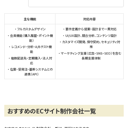
主な機能
対応内容
フルカスタムデザイン
要件定義から提案・設計まで一貫対応
会員機能（購入履歴・ポイント機
UI/UX設計、競合分析、コンテンツ設計
能）
カスタマイズ開発、保守契約、セキュリティ対
レコメンド・分析・A/Bテスト機
策
能
マーケティング支援（広告・SNS・SEO）を含む
複数配送先・定期購入・法人対
長期支援体制
応
在庫・受発注・基幹システムとの
連携（API）
おすすめのECサイト制作会社一覧