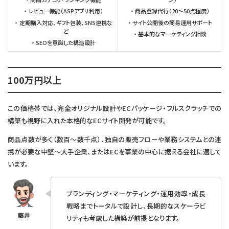
レビュー機能（ASPアプリ利用）
商品登録代行（20〜50点程度）
定期購入対応、ギフト包装、SNS連携な
サイト公開後の簡易運用サポート
ど
基本的なマーケティング相談
SEOを意識した構造設計
100万円以上
この価格帯では、完全オリジナル設計やECパッケージ・フルスクラッチでの
構築も視野に入れた本格的なECサイト開発が可能です。
商品点数が多く（数百〜数千点）、独自の販売フローや業務システムとの連
携が必要な中堅〜大手企業、またはECを事業の中心に据える会社に適して
います。
ブランディング・マーケティング・運用効率・成長
戦略までトータルで設計し、長期的なスケーラビ
リティも考慮した構築が前提となります。