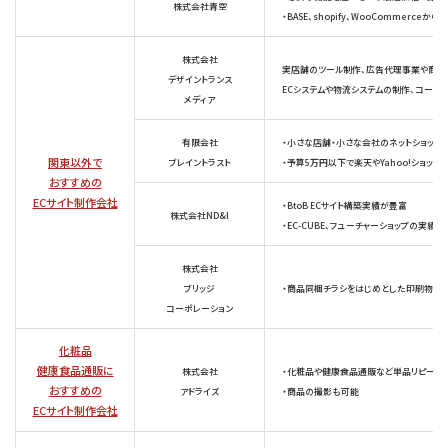
株式会社青空
・BASE、shopify、WooCommerceか
株式会社
実店舗のツール制作、広告代理事業や商品
デザイントランス
ECシステムや物流システムの制作、コール
メディア
有限会社
・小さな店舗・小さな会社のネットショップ
関東以外で
ブレイントラスト
・予算5万円以下で楽天やYahoo!ショッ
おすすめの
ECサイト制作会社
・BtoB ECサイト構築実績が豊富
株式会社ND&I
・EC-CUBE、フューチャーショップの実績
株式会社
ブリッジ
・商品同梱チラシをはじめとした印刷物の
コーポレーション
化粧品
健康食品通販に
株式会社
・化粧品や健康食品通販など単品リピート
おすすめの
アドライズ
・商品の撮影も可能
ECサイト制作会社