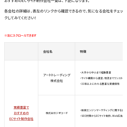
おすすめのECサイト制作会社一覧は、下記になります。
各会社の詳細は、表左のリンクから確認できるので、気になる会社をチェッ
クしてみてください！
※左にスクロールできます
会社名
特徴
・大手から中小まで経験豊富
アートトレーディング
・サイト構築から運営、物流までワンストッ
株式会社
・15年以上にわたる豊富な実績保有
実績豊富で
・検索エンジンマーケティングに関する支
おすすめの
株式会社ジオコード
・SEO対策からECサイト制作、Web広告運
ECサイト制作会社