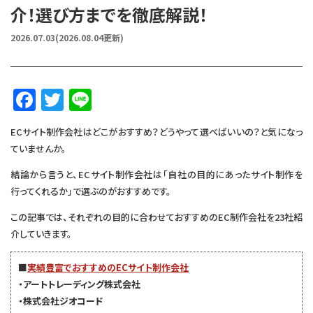
介！選び方までを徹底解説！
2026.07.03
(2026.08.04更新)
F
T
Li
a
w
n
ECサイト制作会社はどこがおすすめ？どうやって選べばいいの？と気になっ
c
it
e
ていませんか。
e
te
結論から言うと、ECサイト制作会社は「自社の目的にあったサイト制作を
b
r
行ってくれるか」で選ぶのがおすすめです。
o
この記事では、それぞれの目的に合わせておすすめのEC制作会社を23社紹
o
介していきます。
k
■
実績豊富でおすすめのECサイト制作会社
・アートトレーディング株式会社
・株式会社ジオコード