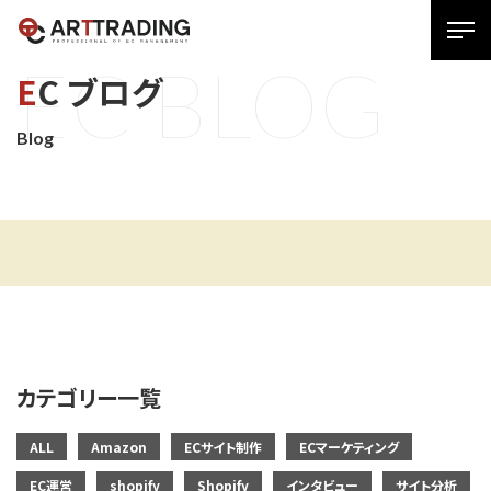
SPメ
E
C
B
L
O
G
ニュ
EC ブログ
ー
展
Blog
開
用
ボタ
ン
カテゴリー一覧
ALL
Amazon
ECサイト制作
ECマーケティング
EC運営
shopify
Shopify
インタビュー
サイト分析