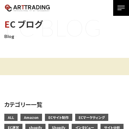
SPメ
E
C
B
L
O
G
ニュ
EC ブログ
ー
展
Blog
開
用
ボタ
ン
カテゴリー一覧
ALL
Amazon
ECサイト制作
ECマーケティング
EC運営
shopify
Shopify
インタビュー
サイト分析