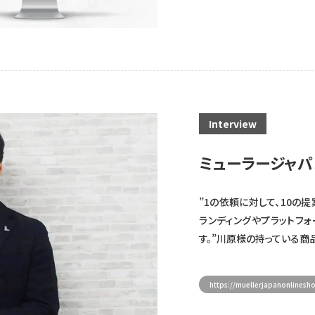
Interview
ミューラージャ
”1の依頼に対して、10の
ランディングやプラットフ
す。”川原様の持っている商
https://muellerjapanonlinesh