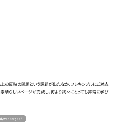
様
ム上の反映の問題という課題が出たなか、フレキシブルにご対応
く素晴らしいページが完成し、何より我々にとっても非常に学び
old/wondergoo/