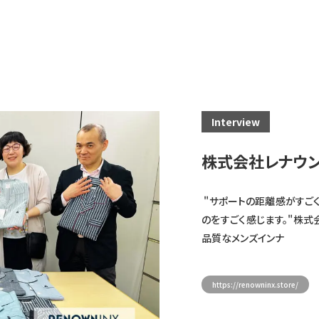
Interview
株式会社レナウ
"サポートの距離感がすご
のをすごく感じます。"株式
品質なメンズインナ
https://renowninx.store/