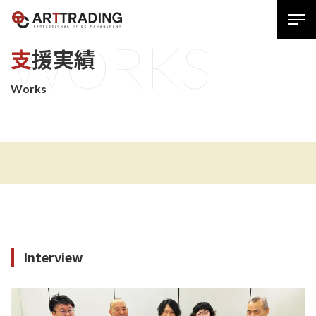
SPメ
W
O
R
K
S
ニュ
支援実績
ー
展
Works
開
用
ボタ
ン
Interview