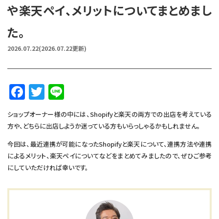
や楽天ペイ、メリットについてまとめまし
た。
2026.07.22
(2026.07.22更新)
F
T
Li
a
w
n
ショップオーナー様の中には、Shopifyと楽天の両方での出店を考えている
c
it
e
方や、どちらに出店しようか迷っている方もいらっしゃるかもしれません。
e
te
今回は、最近連携が可能になったShopifyと楽天について、連携方法や連携
b
r
によるメリット、楽天ペイについてなどをまとめてみましたので、ぜひご参考
o
にしていただければ幸いです。
o
k