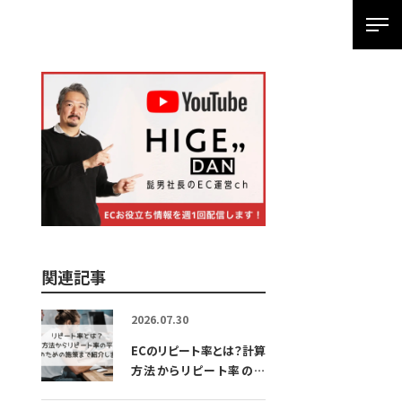
SPメ
ニ
ュ
ー
展
開
用
ボ
タ
関連記事
ン
2026.07.30
ECのリピート率とは？計算
方法からリピート率の平
均、向上のための施策まで