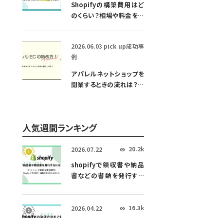
Shopifyの構築費用はど
のくらい？相場や料金を安
く抑える方法もご紹介！
2026.06.03
pick up
成功事
例
アパレルネットショップを
開業するときの流れは？開
業資金や利益率について
もご紹介
人気週間ランキング
20.2k
2026.07.22
👁
shopifyで領収書や納品
書などの書類を発行する
方法！おすすめアプリも解
説
16.3k
2026.04.22
👁