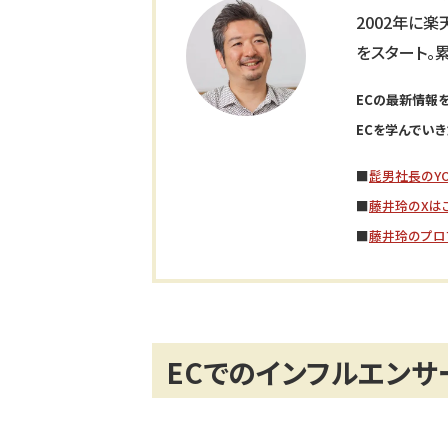
2002年に
をスタート。
ECの最新情報を
ECを学んでいき
■
髭男社長のYO
■
藤井玲のXは
■
藤井玲のプロ
ECでのインフルエンサ