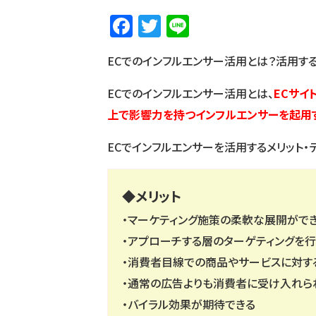
F
T
Li
a
w
n
ECでのインフルエンサー活用とは？活用する
c
it
e
e
te
ECでのインフルエンサー活用とは、
ECサイ
b
r
上で影響力を持つインフルエンサーを起用
o
ECでインフルエンサーを活用するメリット・
o
k
◆メリット
・マーケティング施策の柔軟な展開がで
・アプローチする層のターゲティングを
・消費者目線での商品やサービスに対す
・通常の広告よりも消費者に受け入れら
・バイラル効果が期待できる