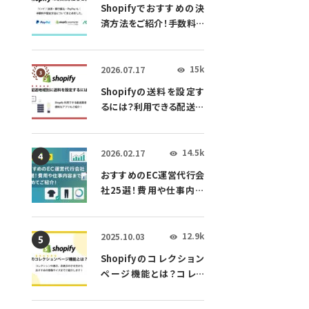
Shopifyでおすすめの決
済方法をご紹介！手数料や
設定方法についてまとめま
した。
15k
2026.07.17
👁
Shopifyの送料を設定す
るには？利用できる配送業
者や配送方法、便利なアプ
リもご紹介！
14.5k
2026.02.17
👁
おすすめのEC運営代行会
社25選！費用や仕事内容
までをまとめてご紹介！
12.9k
2025.10.03
👁
Shopifyのコレクション
ページ機能とは？コレク
ションの表示、非表示のさ
せ方からおすすめの画像サ