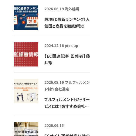
紹介します！
2026.06.19
海外越境
越境EC最新ランキング！人
気国と商品を徹底解説！
2024.12.16
pick up
【EC関連記事 監修者】藤
井玲
2026.05.19
フルフィルメン
ト
制作会社選定
フルフィルメント代行サー
ビスとは？おすすめ会社16
選の比較や導入のメリット
など徹底解説！
2026.06.15
ECサイト運営が辛い時の