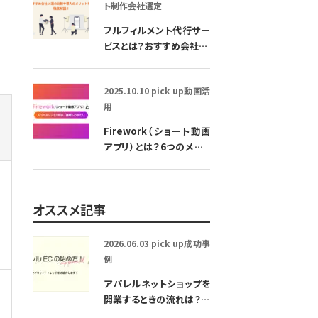
ト
制作会社選定
フルフィルメント代行サー
ビスとは？おすすめ会社16
選の比較や導入のメリット
など徹底解説！
2025.10.10
pick up
動画活
用
Firework（ショート動画
アプリ）とは？6つのメリッ
トや料金、機能もご紹介！
オススメ記事
2026.06.03
pick up
成功事
例
アパレルネットショップを
開業するときの流れは？開
業資金や利益率について