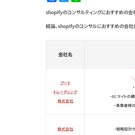
a
w
n
shopifyのコンサルティングにおすすめの
c
it
e
e
te
結論、shopifyのコンサルにおすすめの会社
b
r
o
o
会社名
k
＼
アート
トレーディング
・ECサイトの
株式会社
・事業者様
株式会社
・戦略設計