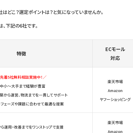
会社はどこ？選定ポイントは？と気になっていませんか。
は、下記の6社です。
ECモール
特徴
対応
先着5社無料相談実施中！／
楽天市場
・中小～大手まで経験が豊富
Amazon
構築から運営、物流までを一貫してサポート
ヤフーショッピング
のフェーズや課題に合わせて最適な提案
楽天市場
から運用・改善までをワンストップで支援
Amazon