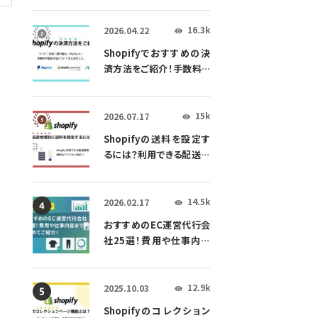
説
16.3k
2026.04.22
👁
Shopifyでおすすめの決
済方法をご紹介！手数料や
設定方法についてまとめま
した。
15k
2026.07.17
👁
Shopifyの送料を設定す
るには？利用できる配送業
者や配送方法、便利なアプ
リもご紹介！
14.5k
2026.02.17
👁
おすすめのEC運営代行会
社25選！費用や仕事内容
までをまとめてご紹介！
12.9k
2025.10.03
👁
Shopifyのコレクション