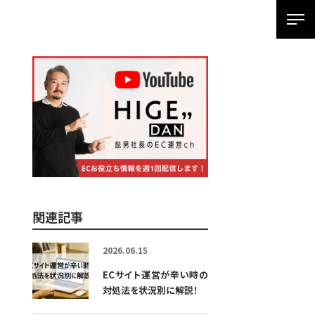
SPメ
ニ
ュ
ー
展
開
用
ボ
タ
関連記事
ン
2026.06.15
ECサイト運営が辛い時の
対処法を状況別に解説！