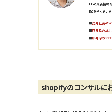
ECの最新情報を
ECを学んでいき
■
髭男社長のYO
■
藤井玲のXは
■
藤井玲のプロ
shopifyのコンサル