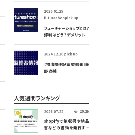
もご紹介
2026.01.25
futureshop
pick up
フューチャーショップとは？
評判はどう？デメリットは
ないの？機能など全解説
2024.12.16
pick up
【物流関連記事 監修者】細
野 泰輔
人気週間ランキング
20.2k
2026.07.22
👁
shopifyで領収書や納品
書などの書類を発行する
方法！おすすめアプリも解