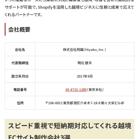
サポートが可能で、Shopifyを活用した越境ビジネスに信頼と成果で応えて
くれるパートナーです。
会社概要
会社名
株式会社飛躍（Hiyaku, Inc.）
代表取締役
明石 健夫
設立年月日
2017年9月
電話番号
03-6721-1285
（東京本社）
住所
〒106-0032 東京都港区六本木7-18-8 第Ⅲ大栄ビル8F
スピード重視で短納期対応してくれる越境
ECサイト制作会社3選