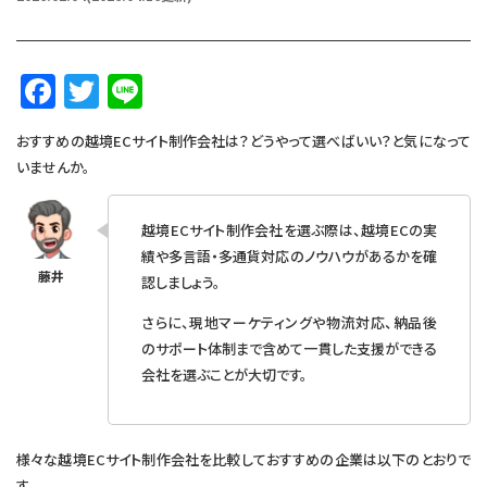
F
T
Li
a
w
n
おすすめの越境ECサイト制作会社は？どうやって選べばいい？と気になって
c
it
e
いませんか。
e
te
b
r
越境ECサイト制作会社を選ぶ際は、越境ECの実
o
績や多言語・多通貨対応のノウハウがあるかを確
認しましょう。
o
k
さらに、現地マーケティングや物流対応、納品後
のサポート体制まで含めて一貫した支援ができる
会社を選ぶことが大切です。
様々な越境ECサイト制作会社を比較しておすすめの企業は以下のとおりで
す。