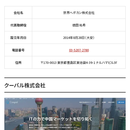
会社名
世界へボカン株式会社
代表取締役
徳田 祐希
設立年月日
2014年8月28日（大安）
電話番号
03-5207-2780
住所
〒170-0013 東京都豊島区東池袋4-39-1 ナルハマビル3F
クーパル株式会社