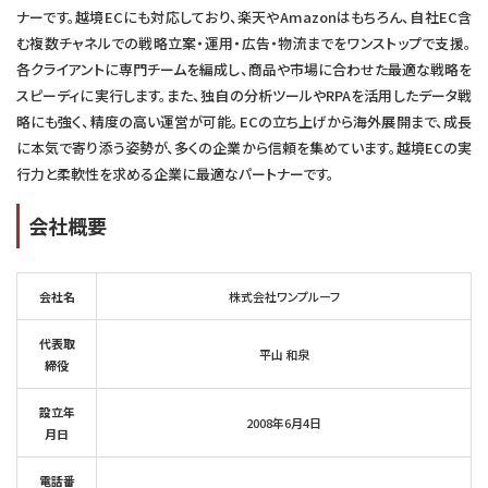
ナーです。越境ECにも対応しており、楽天やAmazonはもちろん、自社EC含
む複数チャネルでの戦略立案・運用・広告・物流までをワンストップで支援。
各クライアントに専門チームを編成し、商品や市場に合わせた最適な戦略を
スピーディに実行します。また、独自の分析ツールやRPAを活用したデータ戦
略にも強く、精度の高い運営が可能。ECの立ち上げから海外展開まで、成長
に本気で寄り添う姿勢が、多くの企業から信頼を集めています。越境ECの実
行力と柔軟性を求める企業に最適なパートナーです。
会社概要
会社名
株式会社ワンプルーフ
代表取
平山 和泉
締役
設立年
2008年6月4日
月日
電話番