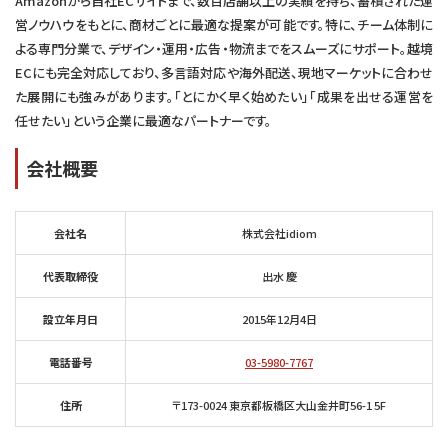
Amazonから自社ECサイトまで、数百店舗以上の実績を持ち、蓄積された運
営ノウハウをもとに、商材ごとに最適な提案が可能です。特に、チーム体制に
よる専門分業で、デザイン・運用・広告・物流までをスムーズにサポート。越境
ECにも完全対応しており、多言語対応や海外配送、現地マーケットに合わせ
た展開にも強みがあります。「とにかく早く始めたい」「成果を出せる運営を
任せたい」という企業に最適なパートナーです。
会社概要
会社名
株式会社idiom
代表取締役
出水 慶
設立年月日
2015年12月4日
電話番号
03-5980-7767
住所
〒173-0024 東京都板橋区大山金井町56-1 5F