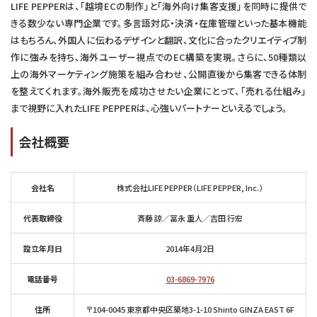
LIFE PEPPERは、「越境ECの制作」と「海外向け集客支援」を同時に提供で
きる数少ない専門企業です。多言語対応・決済・在庫管理といった基本機能
はもちろん、外国人に伝わるデザインと翻訳、文化に合ったクリエイティブ制
作に強みを持ち、海外ユーザー視点でのEC構築を実現。さらに、50種類以
上の海外マーケティング施策を組み合わせ、公開直後から集客できる体制
を整えてくれます。海外販売を成功させたい企業にとって、「売れる仕組み」
まで視野に入れたLIFE PEPPERは、心強いパートナーといえるでしょう。
会社概要
会社名
株式会社LIFE PEPPER（LIFE PEPPER, Inc.）
代表取締役
斉藤 諒／冨永 重人／吉田 行宏
設立年月日
2014年4月2日
電話番号
03-6869-7976
住所
〒104-0045 東京都中央区築地3-1-10 Shinto GINZA EAST 6F