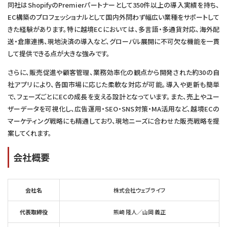
同社はShopifyのPremierパートナーとして350件以上の導入実績を持ち、
EC構築のプロフェッショナルとして国内外問わず幅広い業種をサポートして
きた経験があります。特に越境ECにおいては、多言語・多通貨対応、海外配
送・倉庫連携、現地決済の導入など、グローバル展開に不可欠な機能を一貫
して提供できる点が大きな強みです。
さらに、販売促進や顧客管理、業務効率化の観点から開発された約30の自
社アプリにより、各国市場に応じた柔軟な対応が可能。導入や更新も簡単
で、フェーズごとにECの成長を支える設計となっています。また、売上やユー
ザーデータを可視化し、広告運用・SEO・SNS対策・MA活用など、越境ECの
マーケティング戦略にも精通しており、現地ニーズに合わせた販売戦略を提
案してくれます。
会社概要
会社名
株式会社ウェブライフ
代表取締役
熊崎 隆人／山岡 義正