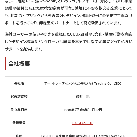
さらに、越境ECに強いShopifyというプラットフォームに対応しており、事業
規模や業種に応じた柔軟な提案が可能。越境に不安を抱える企業にとって
も、初期のヒアリングから導線設計、デザイン、運用代行に至るまで丁寧なサ
ポートを行っており、伴走型のパートナーとして高く評価されています。
海外ユーザーの使いやすさを重視したUI/UX設計や、文化・購買行動を意識
したデザイン構築など、グローバル展開を本気で目指す企業にとって心強い
サポートを提供します。
会社概要
会社名
アートトレーディング株式会社（Art Trading Co.,LTD）
代表取締役
藤井 玲
設立年月日
1996年（平成8年）1月12日
電話番号
03-5422-3348
住所
170-0013 東京都豊島区東池袋1-18-1 Hareza Tower 20F