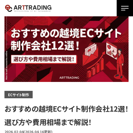
SPメ
ニュ
ー
展
開
用
ボタ
ン
ECサイト制作
おすすめの越境ECサイト制作会社12選！
選び方や費用相場まで解説！
2026.02.04
(2026.04.16更新)